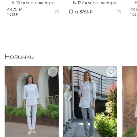
Б-110 клеон экстра
Б-122 клеон экстра
Б
4425 ₽
44
От
8766 ₽
11063 ₽
1122
Новинки