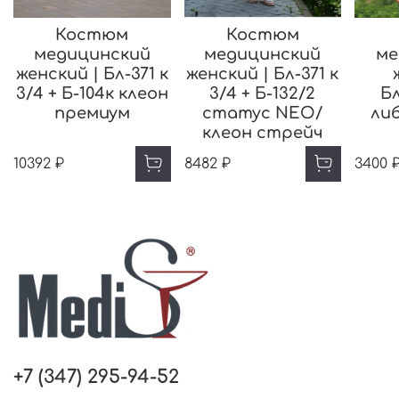
Костюм
Костюм
медицинский
медицинский
ме
женский | Бл-371 к
женский | Бл-371 к
3/4 + Б-104к клеон
3/4 + Б-132/2
Бл
премиум
статус NEO/
ли
клеон стрейч
10392 ₽
8482 ₽
3400 
+7 (347) 295-94-52