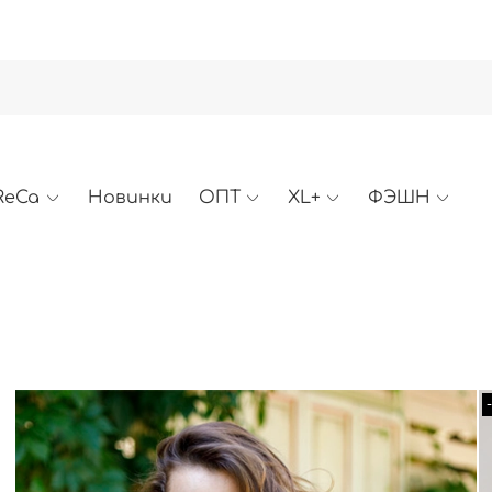
ReCa
Новинки
ОПТ
XL+
ФЭШН