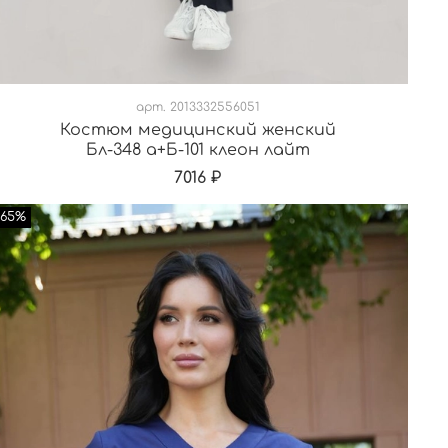
арт.
2013332556051
Костюм медицинский женский
Бл-348 а+Б-101 клеон лайт
7016 ₽
-65%