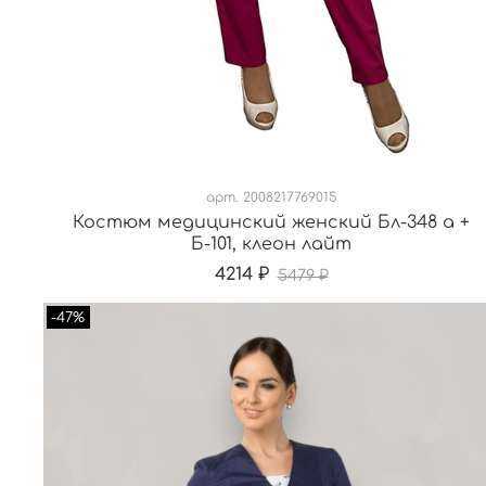
арт.
2008217769015
Костюм медицинский женский Бл-348 а +
Б-101, клеон лайт
4214 ₽
5479 ₽
-47%