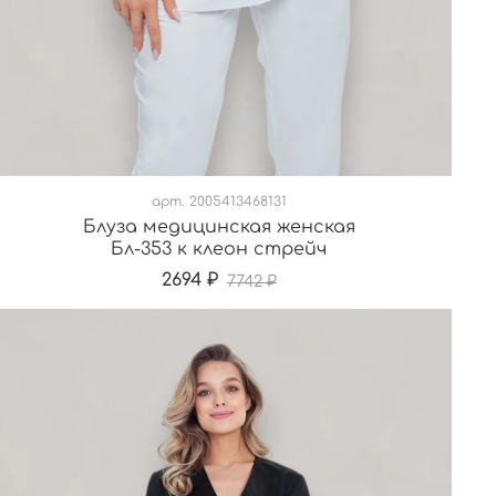
арт.
2005413468131
Блуза медицинская женская
Бл-353 к клеон стрейч
2694 ₽
7742 ₽