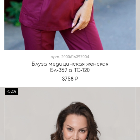
арт.
2000616397004
Блуза медицинская женская
Бл-359 а ТС-120
3758 ₽
-52%