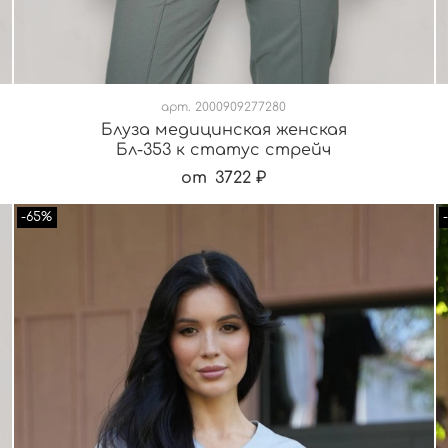
арт.
2000909277280
Блуза медицинская женская
Бл-353 к статус стрейч
от
3722 ₽
-65%