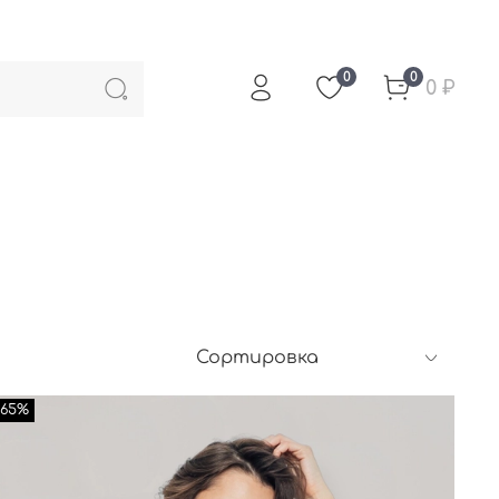
0
0
0 ₽
-65%