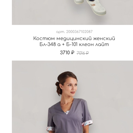
арт.
2000367102087
Костюм медицинский женский
Бл-348 а + Б-101 клеон лайт
3710 ₽
7016 ₽