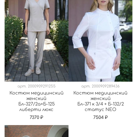
арт.
2000909291255
арт.
2000909289436
Костюм медицинский
Костюм медицинский
женский
женский
Бл-327/2а+Б-125
Бл-371 к 3/4 + Б-132/2
либерти люкс
статус NEO
7370 ₽
7504 ₽