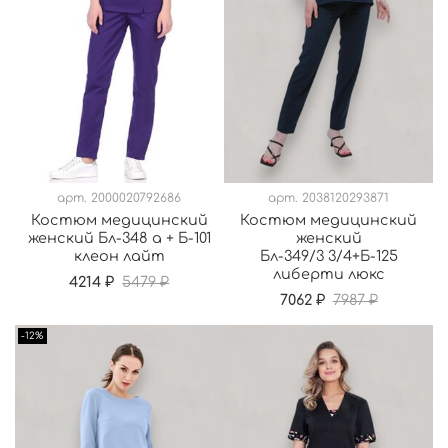
арт.
2000020792686
арт.
2038120293871
Костюм медицинский
Костюм медицинский
женский Бл-348 а + Б-101
женский
клеон лайт
Бл-349/3 3/4+Б-125
либерти люкс
4214 ₽
5479 ₽
7062 ₽
7987 ₽
-12%