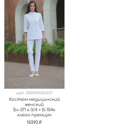
арт.
2000909304337
Костюм медицинский
женский
Бл-371 к 3/4 + Б-104к
клеон премиум
10392 ₽