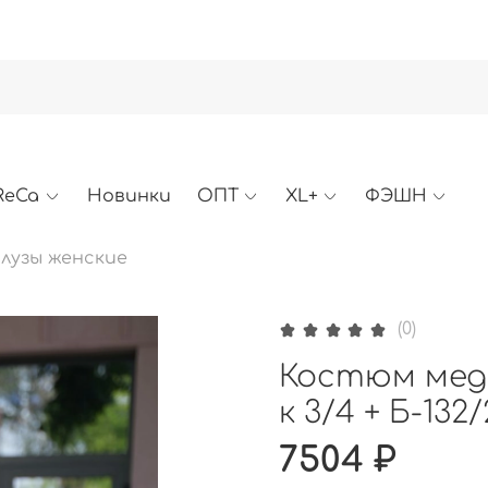
ReCa
Новинки
ОПТ
XL+
ФЭШН
лузы женские
(0)
Костюм меди
к 3/4 + Б-13
7504 ₽