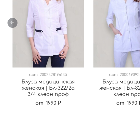
арт.
2002328196135
арт.
20006909
Блуза медицинская
Блуза медиц
женская | Бл-322/2а
женская | Бл-32
3/4 клеон проф
клеон пр
от
1990 ₽
от
1990 