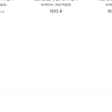
тра
клеон экстра
кл
1593 ₽
15
5 ₽