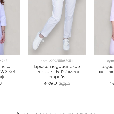
54247
арт.
2000255083054
арт
инская
Брюки медицинские
Блуза
2/2 3/4
женские | Б-122 клеон
женска
оф
стрейч
₽
4026 ₽
1
7076 ₽