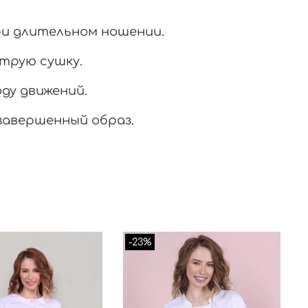
и длительном ношении.
трую сушку.
ду движений.
завершенный образ.
-23%