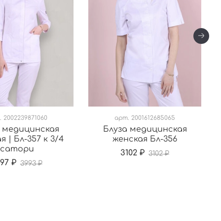
.
2002239871060
арт.
2001612685065
 медицинская
Блуза медицинская
я | Бл-357 к 3/4
женская Бл-356
сатори
3102 ₽
3102 ₽
597 ₽
3993 ₽