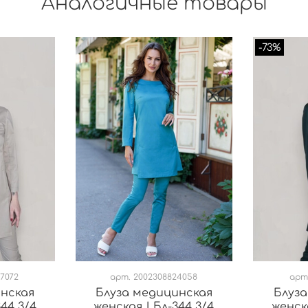
Аналогичные товары
-73%
7072
арт.
2002308824058
арт
инская
Блуза медицинская
Блуза
344 3/4
женская | Бл-344 3/4
женска