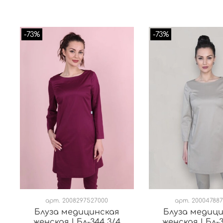
-73%
-73%
арт.
2008297527000
арт.
200047887
Блуза медицинская
Блуза медиц
женская | Бл-344 3/4
женская | Бл-