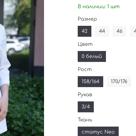
В наличии:
1
шт
Размер
42
44
46
Цвет
0 белый
Рост
158/164
170/176
Рукав
3/4
Ткань
статус Neo