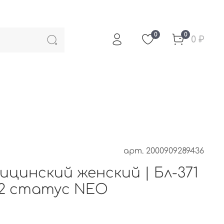
0
0
0 ₽
арт.
2000909289436
цинский женский | Бл-371
2/2 статус NEO