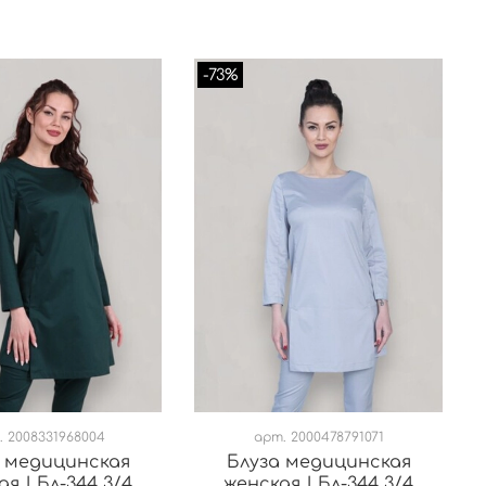
-73%
.
2008331968004
арт.
2000478791071
 медицинская
Блуза медицинская
я | Бл-344 3/4
женская | Бл-344 3/4