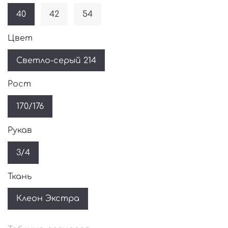
40
42
54
Цвет
Светло-серый 214
Рост
170/176
Рукав
3/4
Ткань
Клеон Экстра