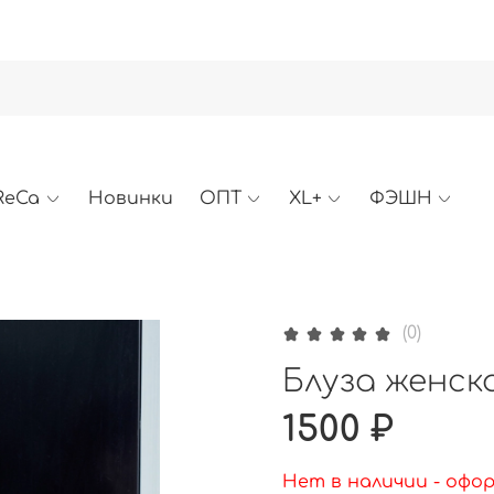
ReCa
Новинки
ОПТ
XL+
ФЭШН
(0)
Блуза женска
1500 ₽
Нет в наличии - офо