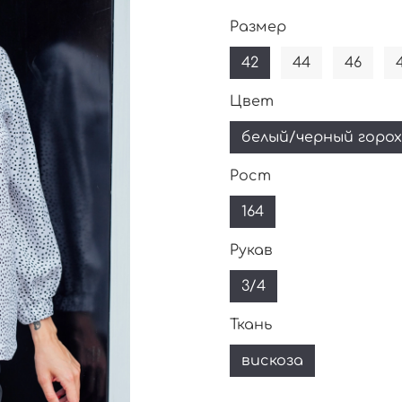
Размер
42
44
46
Цвет
белый/черный горох
Рост
164
Рукав
3/4
Ткань
вискоза