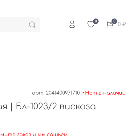
0
0
0 ₽
арт.
2041400971710
•
Нет в наличии
я | Бл-1023/2 вискоза
рмите заказ и мы сошьем