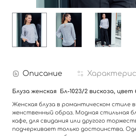
Описание
Характери
Блуза женская Бл-1023/2 вискоза, цве
Женская блуза в романтическом стиле вы
женственный образ. Модная стильная бл
кафе, для свидания или другого торжест
подчеркивает только достоинства. Одев