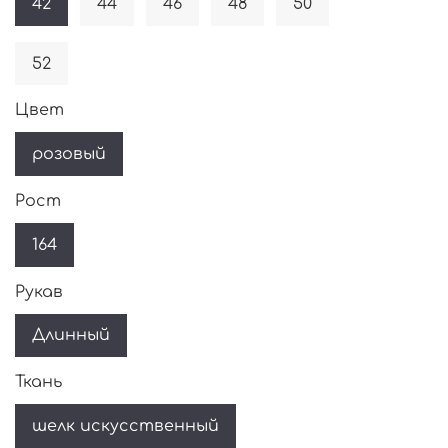
42
44
46
48
50
52
Цвет
розовый
Рост
164
Рукав
Длинный
Ткань
шелк искусственный