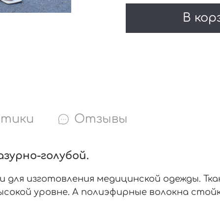
В кор
стики
Отзывы
азурно-голубой.
 для изготовления медицинской одежды. Тка
ысокой уровне. А полиэфирные волокна стой