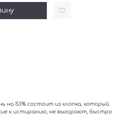
зину
нь на 53% состоит из хлопка, который
кие к истиранию, не выгорают, быстро