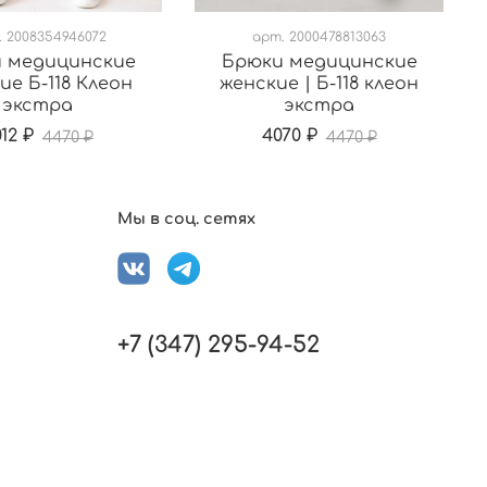
.
2008354946072
арт.
2000478813063
 медицинские
Брюки медицинские
ие Б-118 Клеон
женские | Б-118 клеон
экстра
экстра
12 ₽
4070 ₽
4470 ₽
4470 ₽
Мы в соц. сетях
+7 (347) 295-94-52