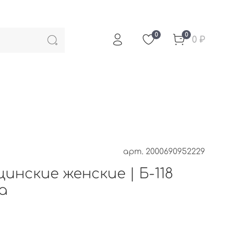
0
0
0 ₽
арт.
2000690952229
инские женские | Б-118
а