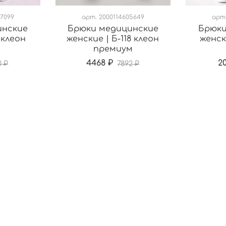
7099
арт.
2000114605649
арт
инские
Брюки медицинские
Брюки
 клеон
женские | Б-118 клеон
женск
премиум
4468 ₽
20
0 ₽
7892 ₽