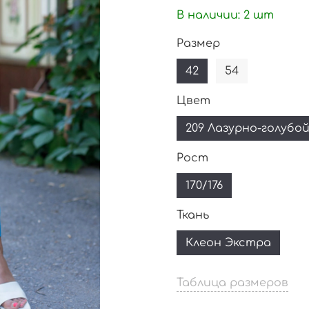
В наличии:
2
шт
Размер
42
54
Цвет
209 Лазурно-голубо
Рост
170/176
Ткань
Клеон Экстра
Таблица размеров