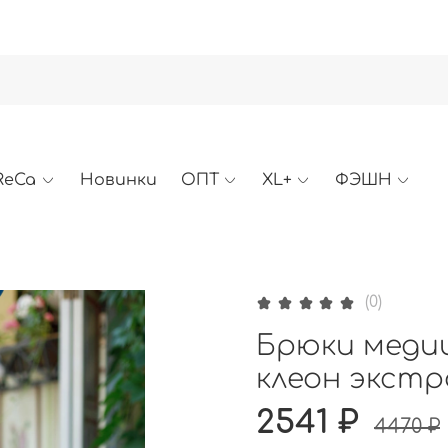
ReCa
Новинки
ОПТ
XL+
ФЭШН
(0)
Брюки медиц
клеон экстр
2541 ₽
4470 ₽