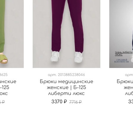
8625
арт.
2013885238046
арт
инские
Брюки медицинские
Брюки
-125
женские | Б-125
жен
юкс
либерти люкс
ли
3370 ₽
3
6 ₽
7716 ₽