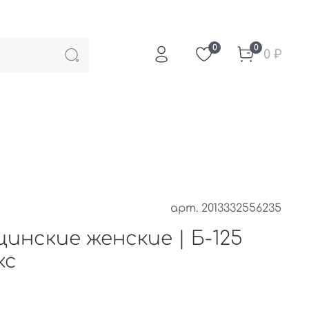
0
0
0 ₽
арт.
2013332556235
инские женские | Б-125
кс