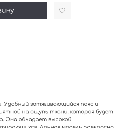
зину
и. Удобный затягивающийся пояс и
приятной на ощупь ткани, которая будет
са. Она обладает высокой
стирающихся. Данная модель прекрасно