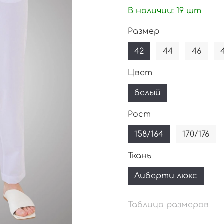
В наличии:
19
шт
Размер
42
44
46
Цвет
белый
Рост
158/164
170/176
Ткань
Либерти люкс
Таблица размеров