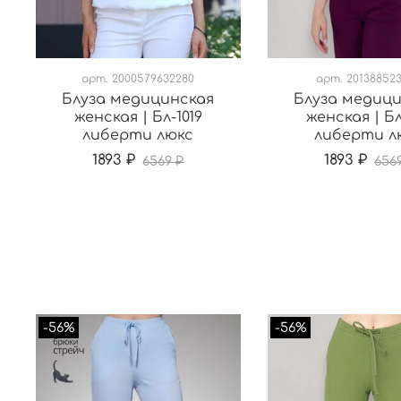
арт.
2000579632280
арт.
201388523
Блуза медицинская
Блуза медиц
женская | Бл-1019
женская | Бл
либерти люкс
либерти л
1893 ₽
1893 ₽
6569 ₽
656
-56%
-56%