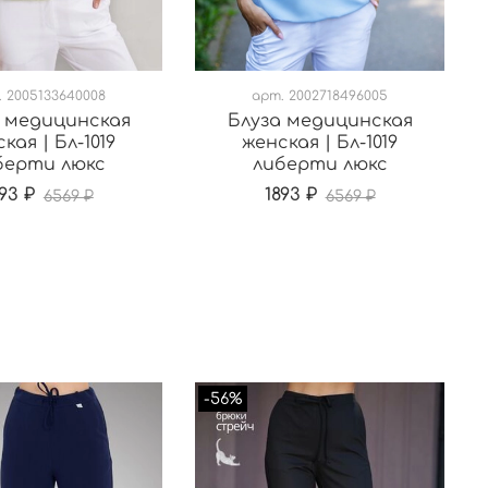
.
2005133640008
арт.
2002718496005
 медицинская
Блуза медицинская
кая | Бл-1019
женская | Бл-1019
берти люкс
либерти люкс
93 ₽
1893 ₽
6569 ₽
6569 ₽
-56%