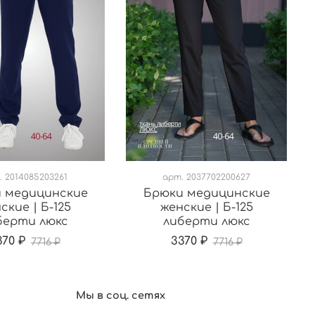
.
2014085203261
арт.
2037702200627
 медицинские
Брюки медицинские
ские | Б-125
женские | Б-125
берти люкс
либерти люкс
370 ₽
3370 ₽
7716 ₽
7716 ₽
Мы в соц. сетях