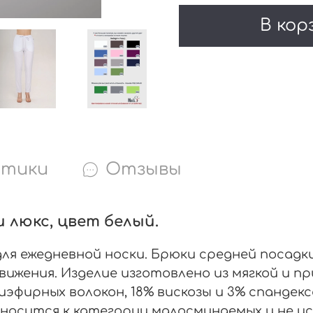
В кор
стики
Отзывы
 люкс, цвет белый.
я ежедневной носки. Брюки средней посадк
вижения. Изделие изготовлено из мягкой и 
иэфирных волокон, 18% вискозы и 3% спандек
носится к категории малосминаемых и не и