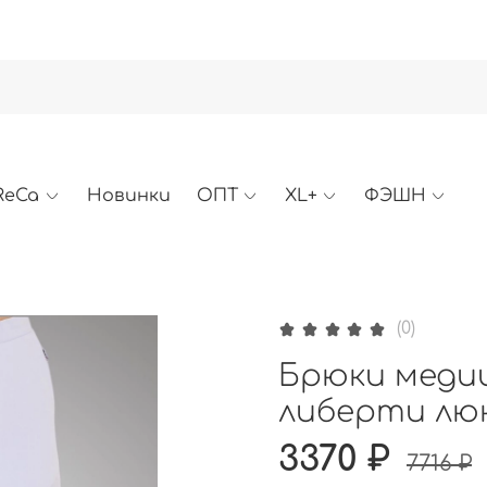
ReCa
Новинки
ОПТ
XL+
ФЭШН
(0)
Брюки медиц
либерти лю
3370 ₽
7716 ₽