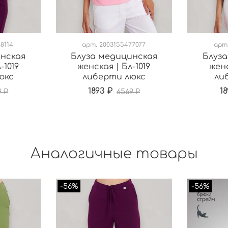
8114
арт.
2003155477077
арт
инская
Блуза медицинская
Блуза
-1019
женская | Бл-1019
женс
юкс
либерти люкс
ли
1893 ₽
18
9 ₽
6569 ₽
Аналогичные товары
-56%
-56%