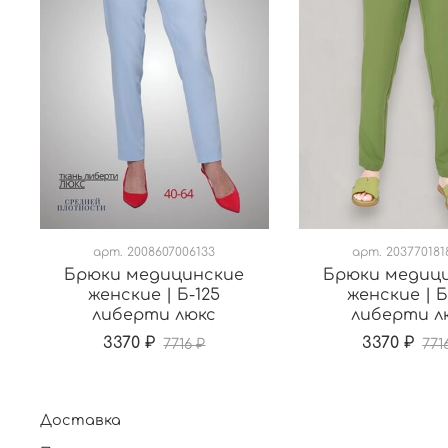
арт.
2008607006133
арт.
203770181
Брюки медицинские
Брюки медиц
женские | Б-125
женские | Б
либерти люкс
либерти л
3370 ₽
3370 ₽
7716 ₽
771
Доставка