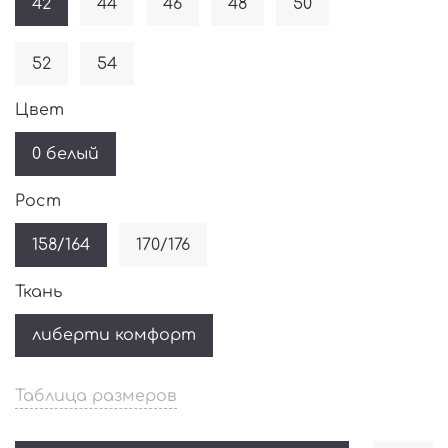
42
44
46
48
50
52
54
Цвет
0 белый
Рост
158/164
170/176
Ткань
либерти комфорт
Таблица размеров