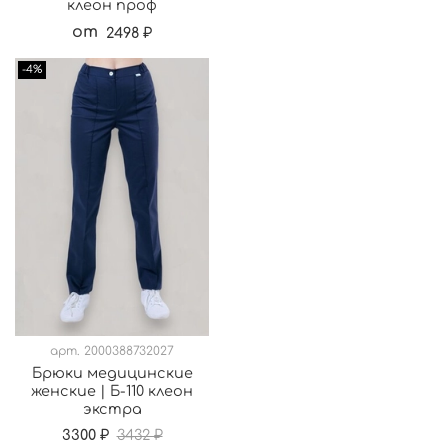
клеон проф
от
2498 ₽
-4%
арт.
2000388732027
Брюки медицинские
женские | Б-110 клеон
экстра
3300 ₽
3432 ₽