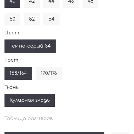
40
42
44
46
48
50
52
54
Цвет
Темно-серый 34
Рост
158/164
170/176
Ткань
Кулирная гладь
Таблица размеров