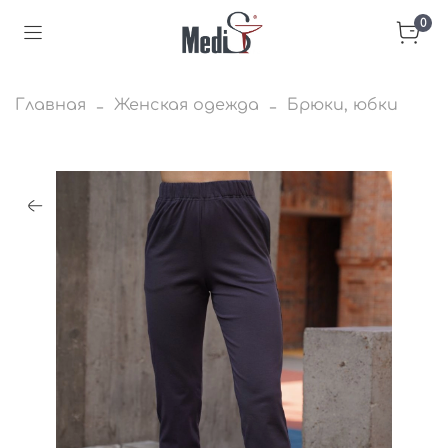
0
Главная
Женская одежда
Брюки, юбки