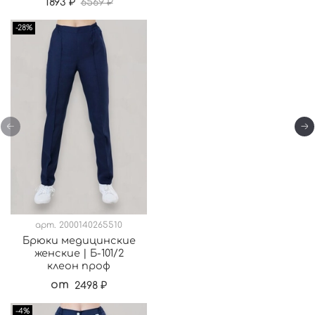
1893 ₽
6569 ₽
-28%
арт.
2000140265510
Брюки медицинские
женские | Б-101/2
клеон проф
от
2498 ₽
-4%