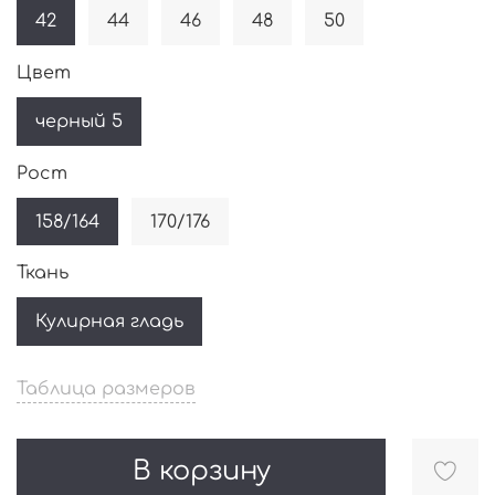
42
44
46
48
50
Цвет
черный 5
Рост
158/164
170/176
Ткань
Кулирная гладь
Таблица размеров
В корзину