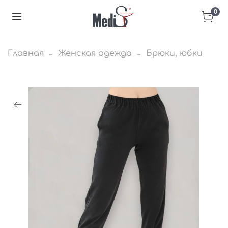
0
Главная
Женская одежда
Брюки, юбки