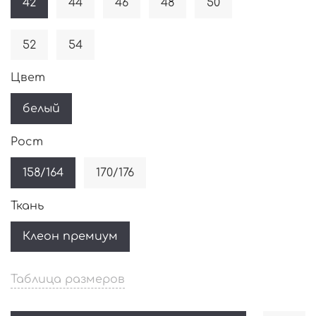
42
44
46
48
50
52
54
Цвет
белый
Рост
158/164
170/176
Ткань
Клеон премиум
Таблица размеров