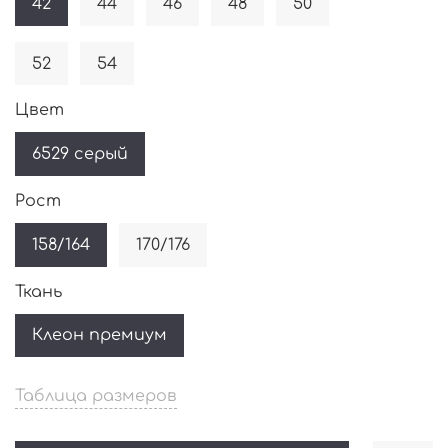
42
44
46
48
50
52
54
Цвет
6529 серый
Рост
158/164
170/176
Ткань
Клеон премиум
Таблица размеров