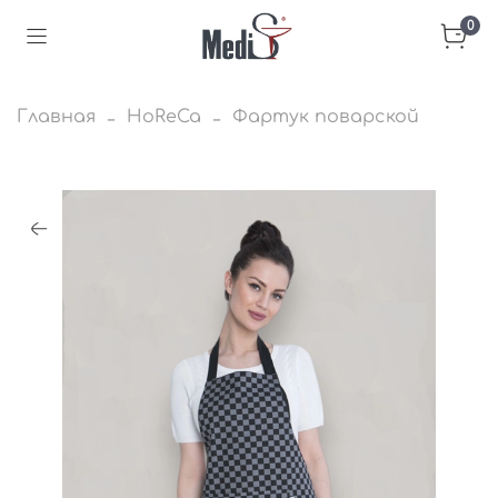
0
Главная
HoReCa
Фартук поварской