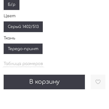
Б/р
Цвет
Серый 1402/513
Ткань
Тередо-принт
Таблица размеров
В корзину