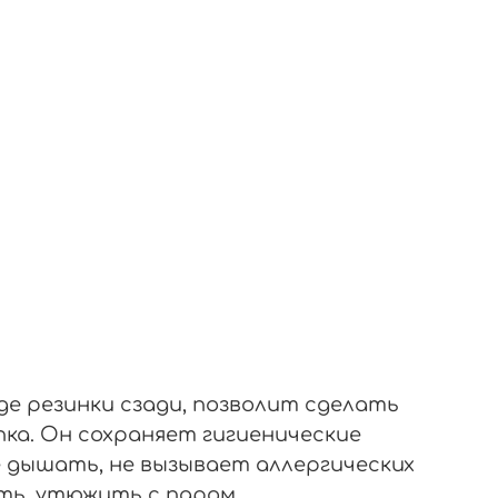
де резинки сзади, позволит сделать
пка. Он сохраняет гигиенические
е дышать, не вызывает аллергических
ть, утюжить с паром.