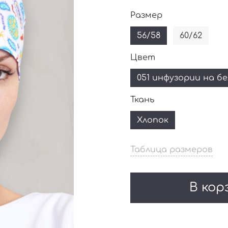
Размер
56/58
60/62
Цвет
051 инфузории на б
Ткань
Хлопок
Таблица размеров
В кор