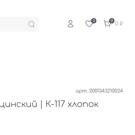
0
0
0 ₽
арт.
2001343210024
инский | К-117 хлопок