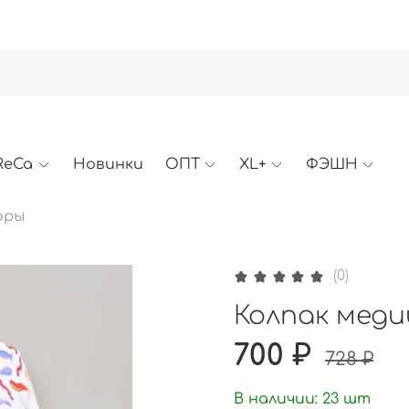
ReCa
Новинки
ОПТ
XL+
ФЭШН
оры
(0)
Колпак медиц
700 ₽
728 ₽
В наличии:
23
шт