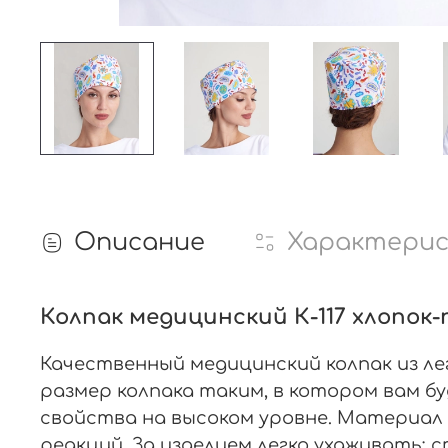
Описание
Характери
Колпак медицинский К-117 хлопок
Качественный медицинский колпак из лег
размер колпака таким, в котором вам бу
свойства на высоком уровне. Материал 
реакций. За изделием легко ухаживать: