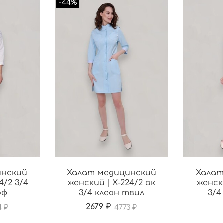
-44%
инский
Халат медицинский
Халат
4/2 3/4
женский | Х-224/2 ак
женски
оф
3/4 клеон твил
3/4
2679 ₽
4 ₽
4773 ₽