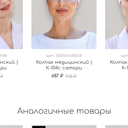
9188
арт.
2000561645038
ар
нский |
Колпак медицинский |
Колпак
ори
К-104с сатори
К-
687 ₽
 ₽
938 ₽
Аналогичные товары