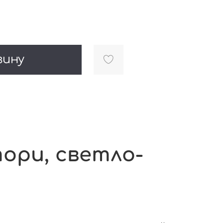
зину
тори, светло-