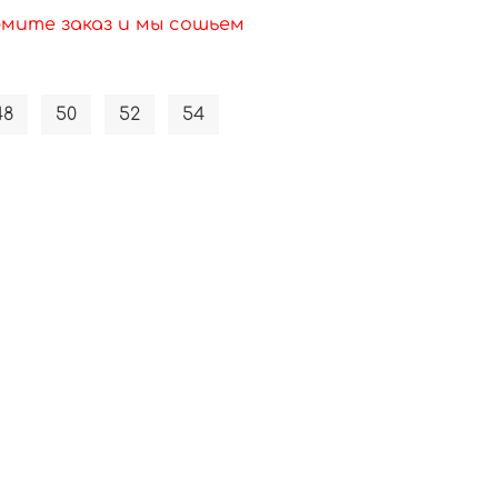
рмите заказ и мы сошьем
48
50
52
54