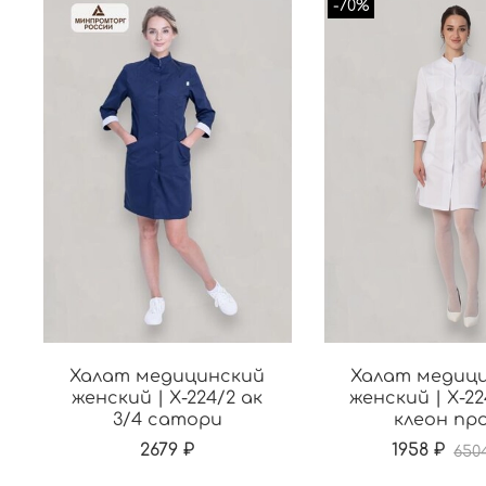
-70%
Халат медицинский
Халат медиц
женский | Х-224/2 ак
женский | Х-22
3/4 сатори
клеон пр
2679 ₽
1958 ₽
650