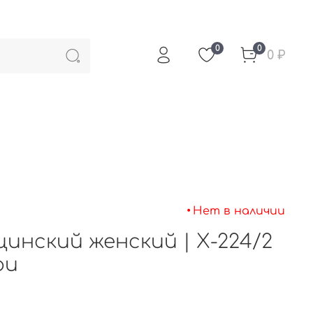
0
0
0 ₽
•
Нет в наличии
инский женский | Х-224/2
ри