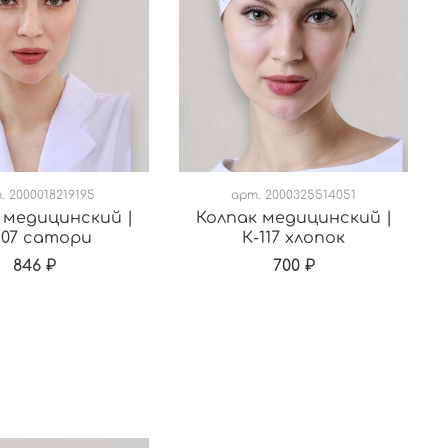
т.
2000018219195
арт.
2000325514051
 медицинский |
Колпак медицинский |
107 сатори
К-117 хлопок
846 ₽
700 ₽