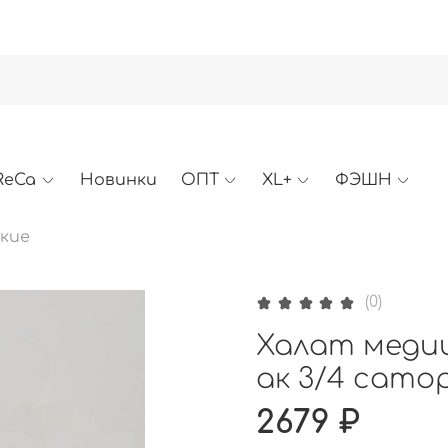
ReCa
Новинки
ОПТ
XL+
ФЭШН
кие
(0)
Халат медиц
ак 3/4 сато
2679 ₽