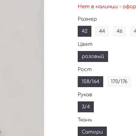
Нет в наличии - офо
Размер
42
44
46
Цвет
розовый
Рост
158/164
170/176
Рукав
3/4
Ткань
Сатори