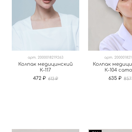
арт.
2000018219263
арт.
200001821
Колпак медицинский
Колпак медици
К-117
К-104 сат
472 ₽
635 ₽
613 ₽
857