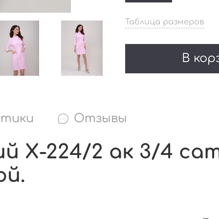
Таблица размеров
В кор
стики
Отзывы
 Х-224/2 ак 3/4 са
ой.