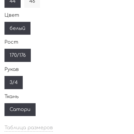
44
46
Цвет
белый
Рост
170/176
Рукав
3/4
Ткань
Сатори
Таблица размеров