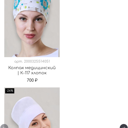
арт.
2000325514051
Колпак медицинский
| К-117 хлопок
700 ₽
-26%