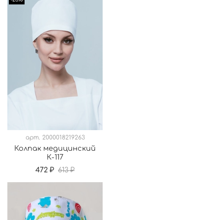
арт.
2000018219263
Колпак медицинский
К-117
472 ₽
613 ₽