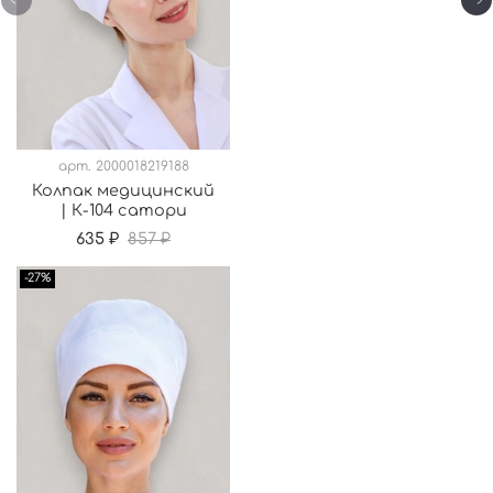
арт.
2000018219188
Колпак медицинский
| К-104 сатори
635 ₽
857 ₽
-27%