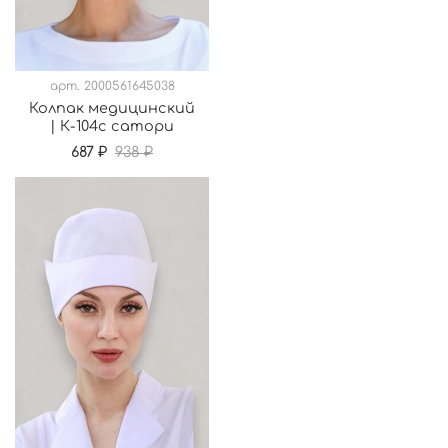
арт.
2000561645038
Колпак медицинский
| К-104с сатори
687 ₽
938 ₽