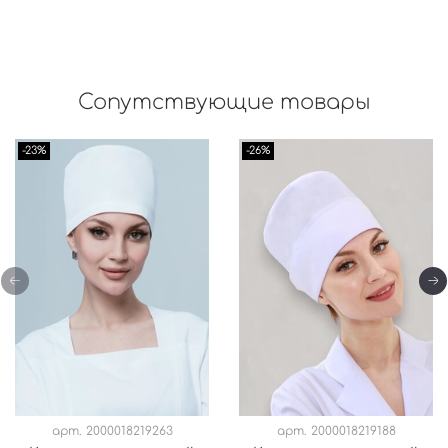
Сопутствующие товары
-23%
-26%
арт.
2000018219263
арт.
2000018219188