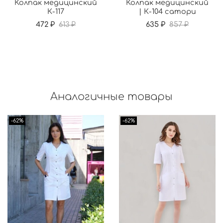
Колпак медицинский
Колпак медицинский
К-117
| К-104 сатори
472 ₽
613 ₽
635 ₽
857 ₽
Аналогичные товары
-62%
-62%