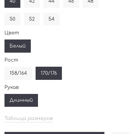
40
42
44
46
48
50
52
54
Цвет
Белый
Рост
158/164
170/176
Рукав
Длинный
Таблица размеров