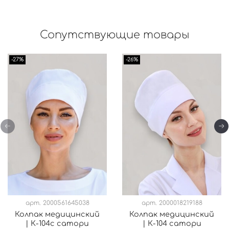
Сопутствующие товары
-27%
-26%
арт.
2000561645038
арт.
2000018219188
Колпак медицинский
Колпак медицинский
| К-104с сатори
| К-104 сатори