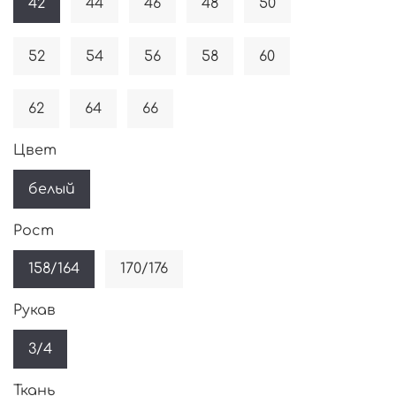
42
44
46
48
50
52
54
56
58
60
62
64
66
Цвет
белый
Рост
158/164
170/176
Рукав
3/4
Ткань