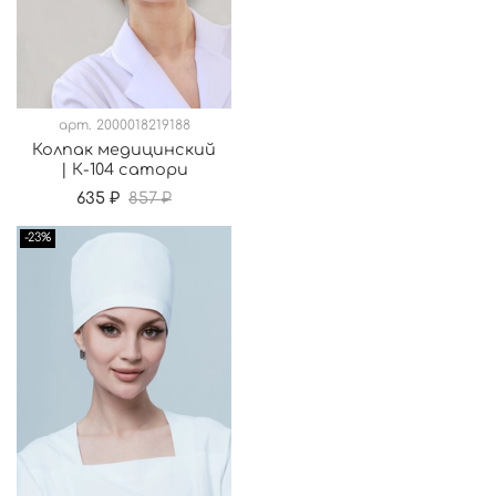
арт.
2000018219188
Колпак медицинский
| К-104 сатори
635 ₽
857 ₽
-23%