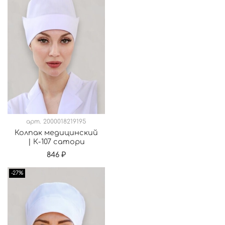
арт.
2000018219195
Колпак медицинский
| К-107 сатори
846 ₽
-27%