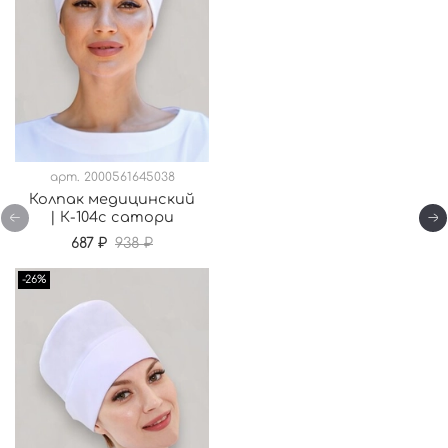
арт.
2000561645038
Колпак медицинский
| К-104с сатори
687 ₽
938 ₽
-26%