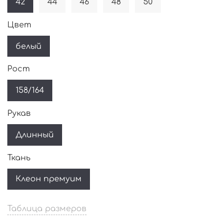
42
44
46
48
50
Цвет
белый
Рост
158/164
Рукав
Длинный
Ткань
Клеон премуим
Таблица размеров