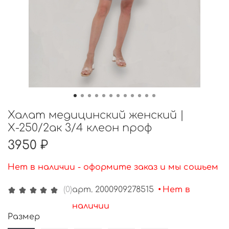
Халат медицинский женский |
Х-250/2ак 3/4 клеон проф
3950 ₽
Нет в наличии - оформите заказ и мы сошьем
арт.
2000909278515
•
Нет в
(0)
наличии
Размер