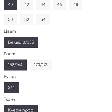
40
42
44
46
48
50
52
54
Цвет
Белый 0/335
Рост
158/164
170/176
Рукав
3/4
Ткань
Клеон проф