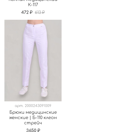
К-117
472 ₽
613 ₽
арт.
2000243091009
Брюки медицинские
женские | Б-110 клеон
стрейч
3650 ₽