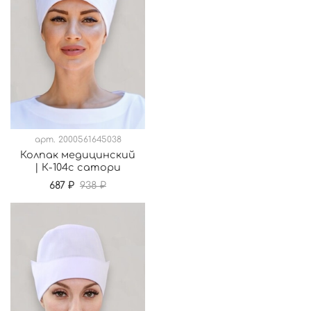
арт.
2000561645038
Колпак медицинский
| К-104с сатори
687 ₽
938 ₽