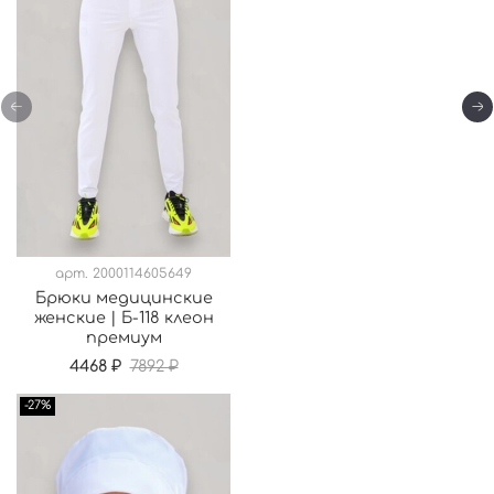
арт.
2000114605649
Брюки медицинские
женские | Б-118 клеон
премиум
4468 ₽
7892 ₽
-27%