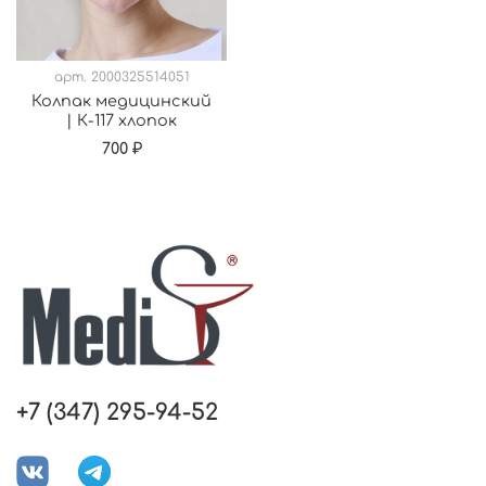
арт.
2000325514051
Колпак медицинский
| К-117 хлопок
700 ₽
+7 (347) 295-94-52