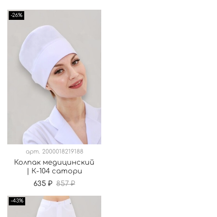
-26%
арт.
2000018219188
Колпак медицинский
| К-104 сатори
635 ₽
857 ₽
-43%