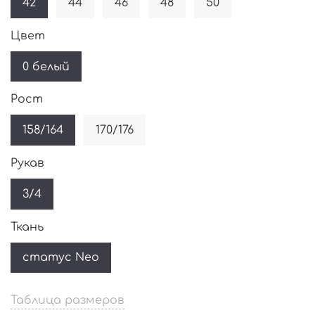
42
44
46
48
50
Цвет
0 белый
Рост
158/164
170/176
Рукав
3/4
Ткань
статус Neo
Таблица размеров