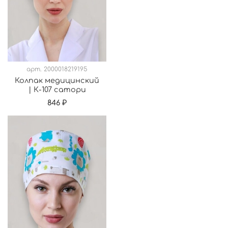
арт.
2000018219195
Колпак медицинский
| К-107 сатори
846 ₽