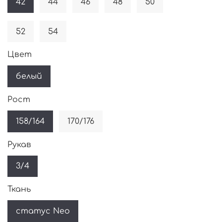
42
44
46
48
50
52
54
Цвет
белый
Рост
158/164
170/176
Рукав
3/4
Ткань
статус Neo