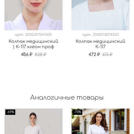
арт.
2000397341005
арт.
2000018219263
Колпак медицинский
Колпак медицинский
| К-117 клеон проф
К-117
456 ₽
828 ₽
472 ₽
613 ₽
Аналогичные товары
-69%
-70%