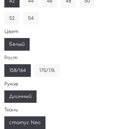
42
44
46
48
50
52
54
Цвет
Белый
Рост
158/164
170/176
Рукав
Длинный
Ткань
статус Neo