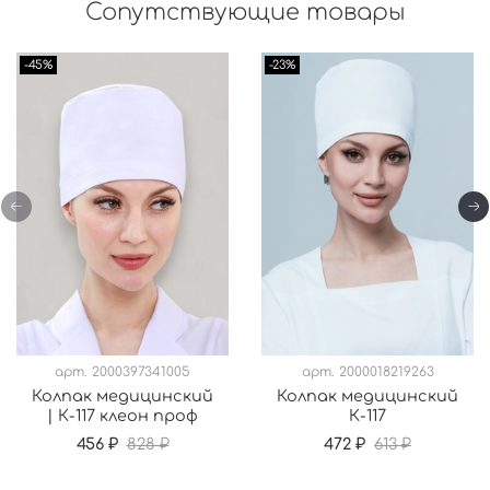
Сопутствующие товары
-45%
-23%
арт.
2000397341005
арт.
2000018219263
Колпак медицинский
Колпак медицинский
| К-117 клеон проф
К-117
456 ₽
828 ₽
472 ₽
613 ₽