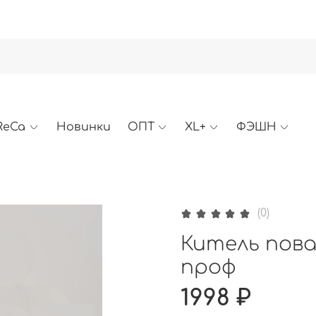
ReCa
Новинки
ОПТ
XL+
ФЭШН
(0)
Китель повар
проф
1998 ₽