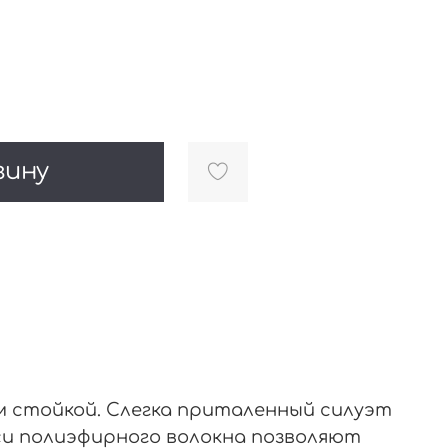
зину
м стойкой. Слегка приталенный силуэт
си полиэфирного волокна позволяют