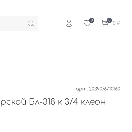
0
0
0 ₽
арт.
2039076710160
ской Бл-318 к 3/4 клеон