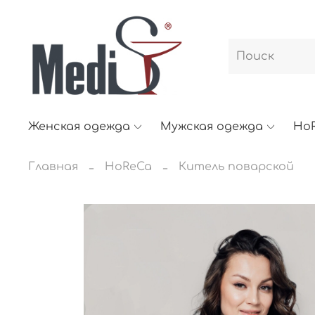
Женская одежда
Мужская одежда
Ho
Главная
HoReCa
Китель поварской