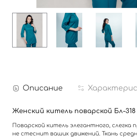
Описание
Характери
Женский китель поварской Бл-318 
Поварской китель элегантного, слегка 
не стеснит ваших движений. Ткань сре