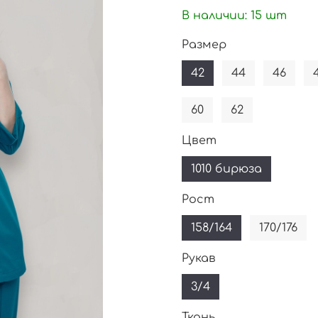
В наличии:
15
шт
Размер
42
44
46
60
62
Цвет
1010 бирюза
Рост
158/164
170/176
Рукав
3/4
Ткань