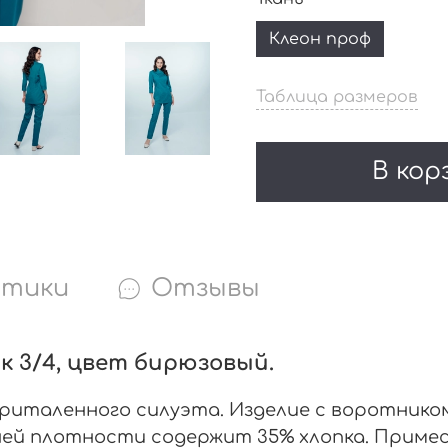
Клеон проф
Таблица размеров
В кор
стики
Отзывы
к 3/4, цвет бирюзовый.
приталенного силуэта. Изделие с воротнико
дней плотности содержит 35% хлопка. Приме