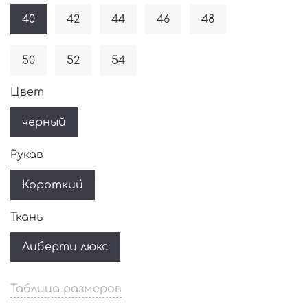
40
42
44
46
48
50
52
54
Цвет
черный
Рукав
Короткий
Ткань
Либерти люкс
Таблица размеров