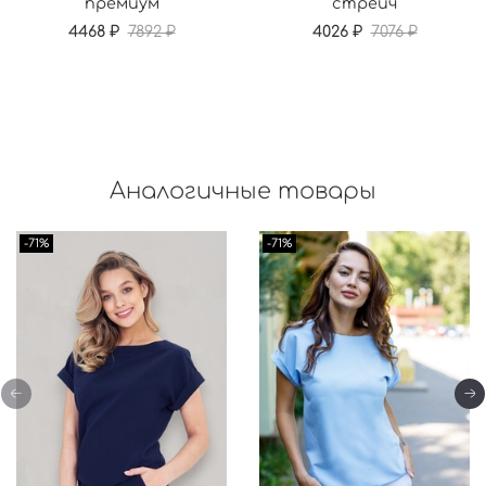
премиум
стрейч
4468 ₽
7892 ₽
4026 ₽
7076 ₽
Аналогичные товары
-71%
-71%