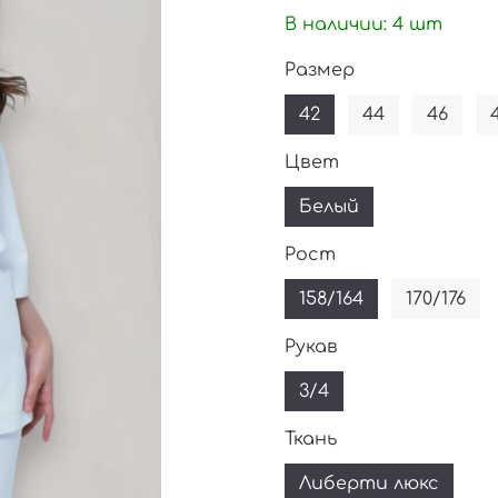
В наличии:
4
шт
Размер
42
44
46
Цвет
Белый
Рост
158/164
170/176
Рукав
3/4
Ткань
Либерти люкс