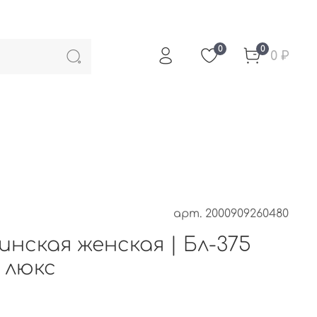
0
0
0 ₽
арт.
2000909260480
инская женская | Бл-375
 люкс