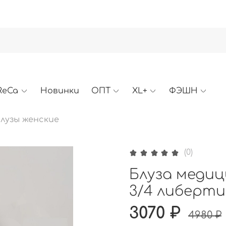
ReCa
Новинки
ОПТ
XL+
ФЭШН
лузы женские
(0)
Блуза медиц
3/4 либерти
3070 ₽
4980 ₽