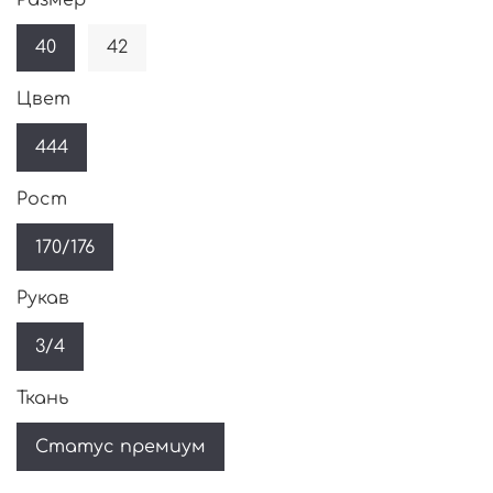
40
42
Цвет
444
Рост
170/176
Рукав
3/4
Ткань
Статус премиум