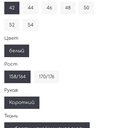
42
44
46
48
50
52
54
Цвет
белый
Рост
158/164
170/176
Рукав
Короткий
Ткань