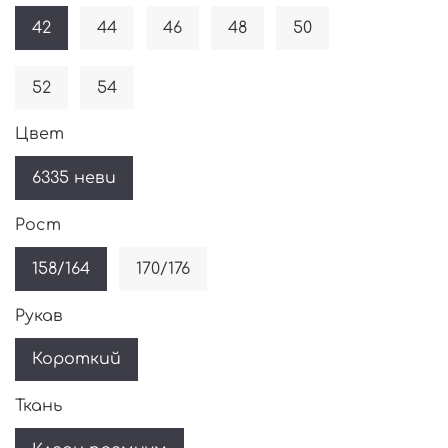
42
44
46
48
50
52
54
Цвет
6335 неви
Рост
158/164
170/176
Рукав
Короткий
Ткань