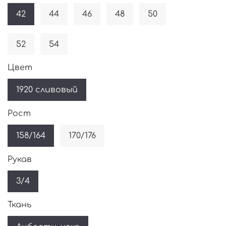
42
44
46
48
50
52
54
Цвет
1920 сливовый
Рост
158/164
170/176
Рукав
3/4
Ткань