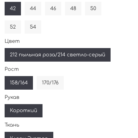
42
44
46
48
50
52
54
Цвет
212 пыльная роза/214 светло-серый
Рост
158/164
170/176
Рукав
Короткий
Ткань