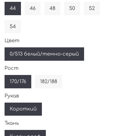
44
46
48
50
52
54
Цвет
0/513 белый/темно-серый
Рост
170/176
182/188
Рукав
Короткий
Ткань