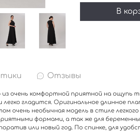
В кор
стики
Отзывы
 из очень комфортной приятной на ощупь тк
и легко гладится. Оригинальное длинное пла
этом очень необычная модель в стиле легког
приятными формами, а так же для беременн
ратив или новый год. По спинке, для удобс