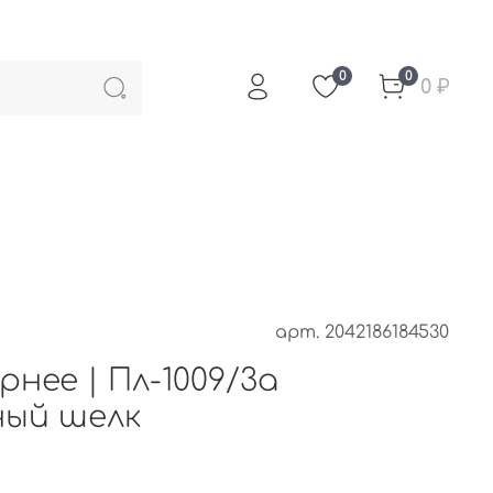
0
0
0 ₽
арт.
2042186184530
нее | Пл-1009/3а
ный шелк