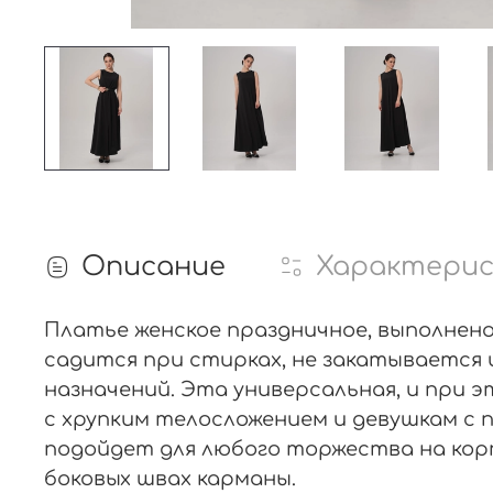
Описание
Характери
Платье женское праздничное, выполнено
садится при стирках, не закатывается 
назначений. Эта универсальная, и при 
с хрупким телосложением и девушкам с 
подойдет для любого торжества на корпо
боковых швах карманы.