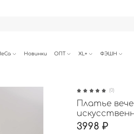
ReCa
Новинки
ОПТ
XL+
ФЭШН
(0)
Платье вечер
искусствен
3998 ₽