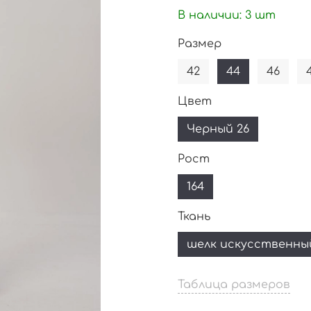
В наличии:
3
шт
Размер
42
44
46
Цвет
Черный 26
Рост
164
Ткань
шелк искусственны
Таблица размеров