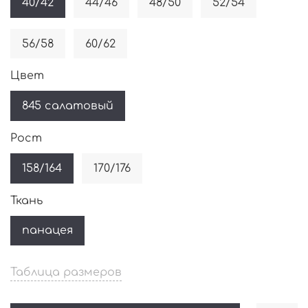
40/42
44/46
48/50
52/54
56/58
60/62
Цвет
845 салатовый
Рост
158/164
170/176
Ткань
панацея
Таблица размеров