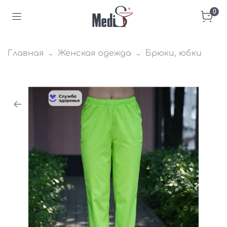
0
Главная
Женская одежда
Брюки, юбки