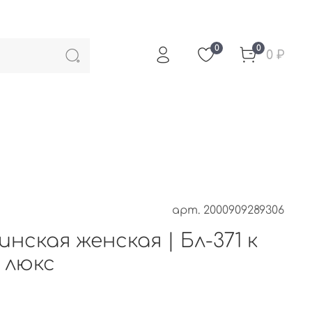
0
0
0 ₽
арт.
2000909289306
нская женская | Бл-371 к
 люкс