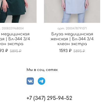
.
2008331968004
арт.
2000478791071
 медицинская
Блуза медицинская
я | Бл-344 3/4
женская | Бл-344 3/4
еон экстра
клеон экстра
93 ₽
1593 ₽
5895 ₽
5895 ₽
Мы в соц. сетях
+7 (347) 295-94-52