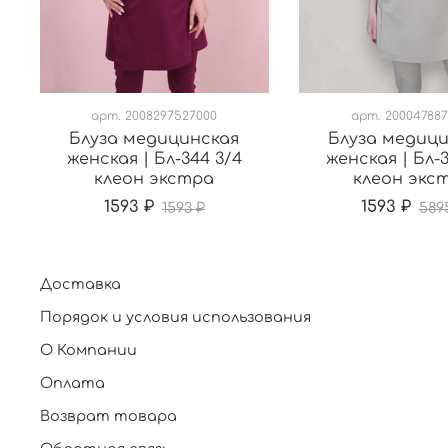
арт.
2008297527000
арт.
200047887
Блуза медицинская
Блуза медиц
женская | Бл-344 3/4
женская | Бл-
клеон экстра
клеон экс
1593 ₽
1593 ₽
1593 ₽
589
Доставка
Порядок и условия использования
О Компании
Оплата
Возврат товара