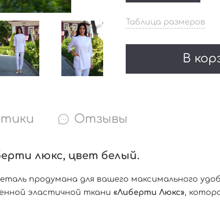
Таблица размеров
В кор
стики
Отзывы
берти люкс, цвет белый.
деталь продумана для вашего максимального удо
еменной эластичной ткани
«Либерти Люкс»
, кото