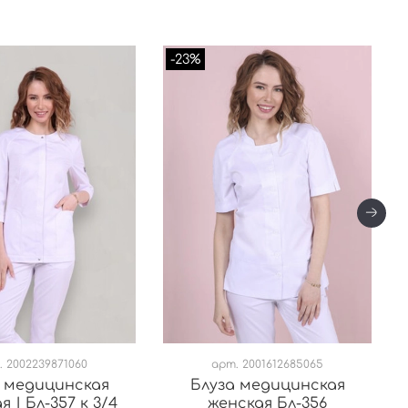
-23%
.
2002239871060
арт.
2001612685065
 медицинская
Блуза медицинская
я | Бл-357 к 3/4
женская Бл-356