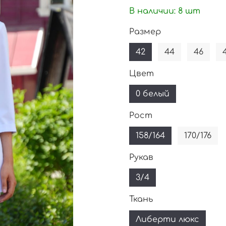
В наличии:
8
шт
Размер
42
44
46
Цвет
0 белый
Рост
158/164
170/176
Рукав
3/4
Ткань
Либерти люкс