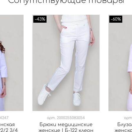
Сопутствующие товары
-43%
-60%
54247
арт.
2000255083054
арт
инская
Брюки медицинские
Блуза
2/2 3/4
женские | Б-122 клеон
женска