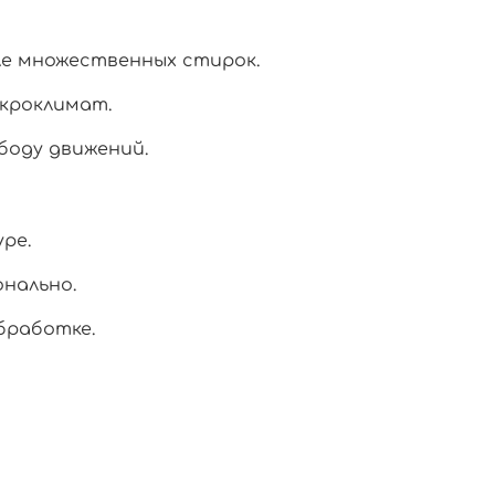
ле множественных стирок.
кроклимат.
боду движений.
ре.
онально.
бработке.