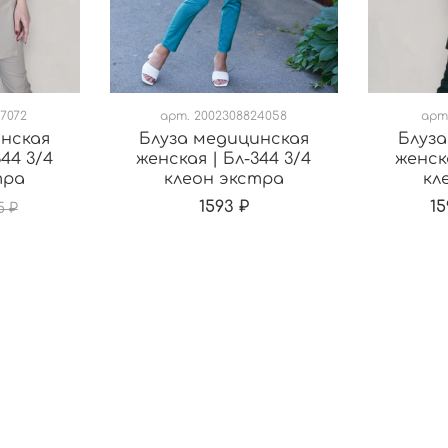
7072
арт.
2002308824058
арт
инская
Блуза медицинская
Блуза
344 3/4
женская | Бл-344 3/4
женска
тра
клеон экстра
кл
1593 ₽
15
5 ₽