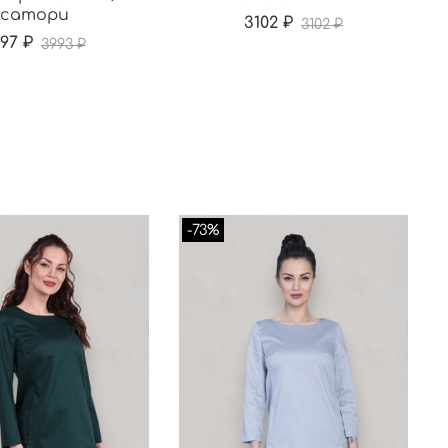
сатори
3102 ₽
3102 ₽
597 ₽
3993 ₽
-73%