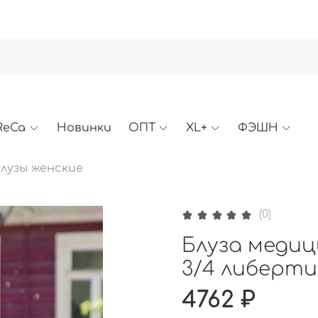
ReCa
Новинки
ОПТ
XL+
ФЭШН
лузы женские
(0)
Блуза медици
3/4 либерти
4762 ₽