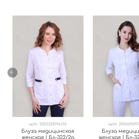
арт.
2002328196135
арт.
20006909
Блуза медицинская
Блуза медиц
женская | Бл-322/2а
женская | Бл-32