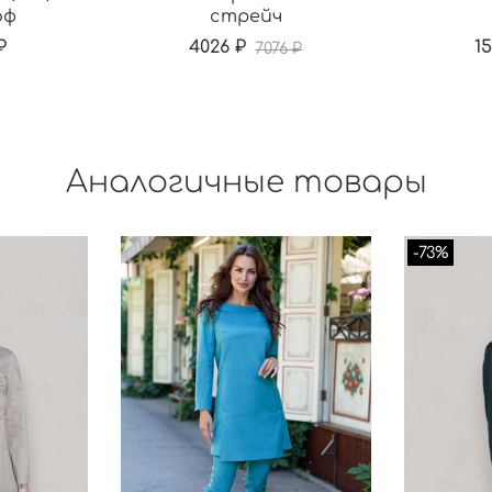
оф
стрейч
₽
4026 ₽
1
7076 ₽
Аналогичные товары
-73%